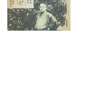
INITIATION REIKI USUI RYOHO
2eme degré
Prix
300,00 €
Hors TVA