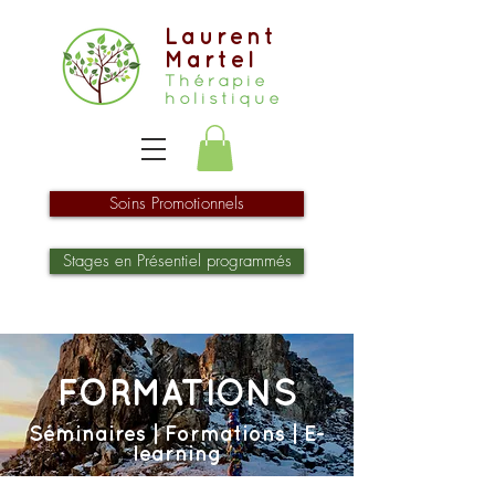
Laurent
Martel
Thérapie
holistique
Soins Promotionnels
Stages en Présentiel programmés
FORMATIONS
Séminaires |
Formations |
E-
learning