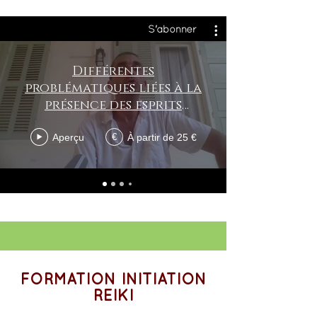
S'abonner
Différentes
problématiques liées à la
présence des esprits
négatives sur les
lieux_1_p1_D48asv
Aperçu
À partir de 25 €
€
FORMATION INITIATION
REIKI