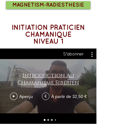
MAGNETISM-RADIESTHESIE
INITIATION PRATICIEN
CHAMANIQUE
NIVEAU 1
S'abonner
Introduction Au
Chamanisme Sibérien
Aperçu
À partir de 32,50 €
€