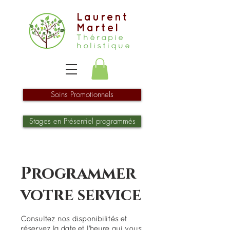
Laurent
Martel
Thérapie
holistique
Soins Promotionnels
Stages en Présentiel programmés
Programmer
votre service
Consultez nos disponibilités et
réservez la date et l'heure qui vous