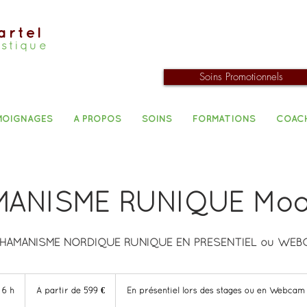
artel
istique
Soins Promotionnels
MOIGNAGES
A PROPOS
SOINS
FORMATIONS
COAC
ANISME RUNIQUE Mod
HAMANISME NORDIQUE RUNIQUE EN PRESENTIEL ou WEB
À
partir
6 h
6
À partir de 599 €
En présentiel lors des stages ou en Webcam
de
599
h