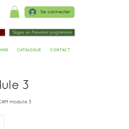
Se connecter
Stages en Présentiel programmés
HING
CATALOGUE
CONTACT
ule 3
CAM module 3