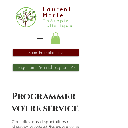
Laurent
Martel
Thérapie
holistique
Soins Promotionnels
Stages en Présentiel programmés
Programmer
votre service
Consultez nos disponibilités et
réservez la date et l'heure qui vous