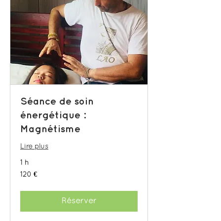
Séance de soin
énergétique :
Magnétisme
Lire plus
1 h
120
120 €
euros
Réserver