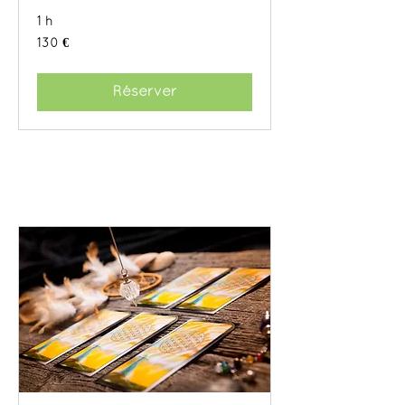
1 h
130
130 €
euros
Réserver