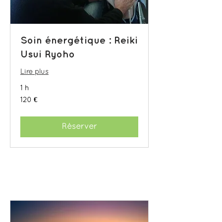
Soin énergétique : Reiki
Usui Ryoho
Lire plus
1 h
120
120 €
euros
Réserver