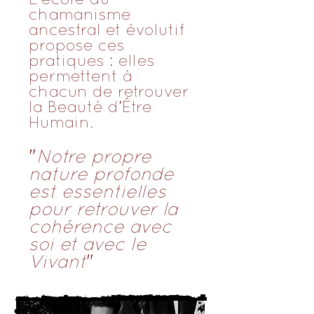
L'école du
chamanisme
ancestral et évolutif
propose ces
pratiques : elles
permettent à
chacun de retrouver
la Beauté d’Être
Humain.
"
Notre propre
nature profonde
est essentielles
pour retrouver la
cohérence avec
soi et avec le
Vivant
"