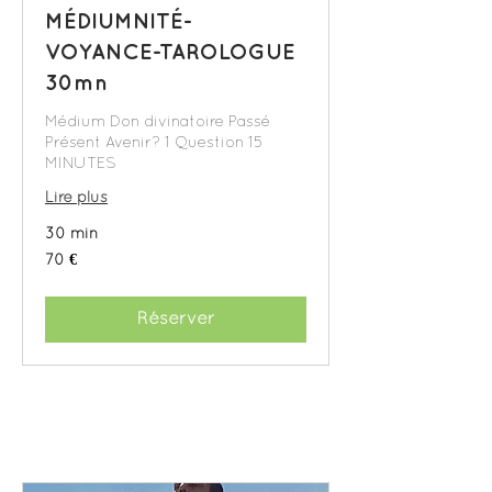
MÉDIUMNITÉ-
VOYANCE-TAROLOGUE
30mn
Médium Don divinatoire Passé
Présent Avenir? 1 Question 15
MINUTES
Lire plus
30 min
70
70 €
euros
Réserver