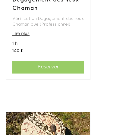
Chaman
Vérification Dégagement des lieux
Chamanique (Professionnel)
Lire plus
1 h
140
140 €
euros
Réserver