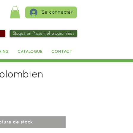
Se connecter
Stages en Présentiel programmés
HING
CATALOGUE
CONTACT
colombien
x
pture de stock