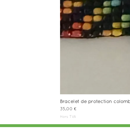
Bracelet de protection colo
Prix
35,00 €
Hors TVA