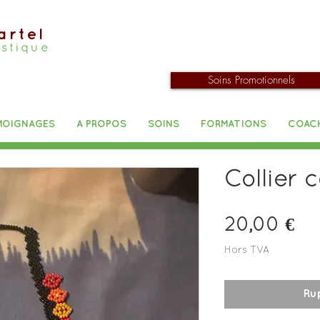
artel
istique
Soins Promotionnels
MOIGNAGES
A PROPOS
SOINS
FORMATIONS
COAC
Collier 
Pri
20,00 €
Hors TVA
Ru