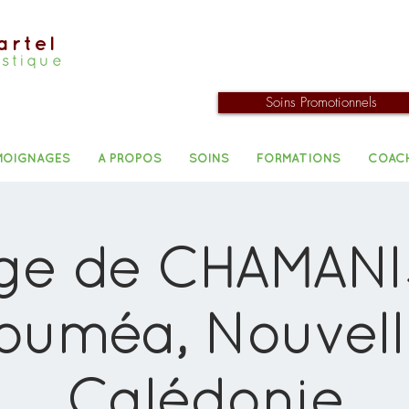
artel
istique
Soins Promotionnels
MOIGNAGES
A PROPOS
SOINS
FORMATIONS
COAC
ge de CHAMAN
ouméa, Nouvell
Calédonie