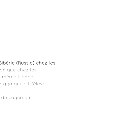
Sibérie (Russie) chez les 
nique chez les 
la même Lignée 
ga qui est l’élève 
ité du payement.