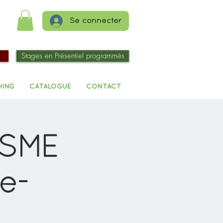
Se connecter
Stages en Présentiel programmés
HING
CATALOGUE
CONTACT
ISME
e-