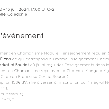
2 – 13 juil. 2024, 17:00 UTC+2
lle-Calédonie
l'événement
ment en Chamanisme Module 1, enseignement reçu en 
Elena 
ce qui correspond au même Enseignement Chama
arkat et Bouriat
 où j'y ai reçu des Enseignements dans 
nt en Chamanisme reçu avec le Chaman  Mongole Myag
la Chaman Française Corine Sobrun).
ription 150€ d'Arrhe à verser à l'inscription ou l'intégral
rnit.
ci-dessous)
UEMENT