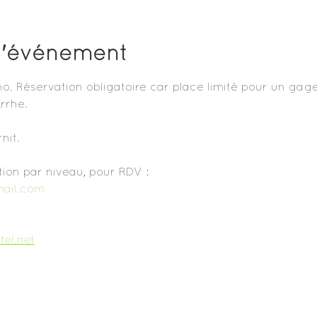
l'événement
yoho. Réservation obligatoire car place limité pour un gag
rrhe.
it. 
ation par niveau, pour RDV :
ail.com
tel.net