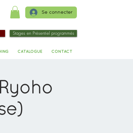
Se connecter
Stages en Présentiel programmés
HING
CATALOGUE
CONTACT
i Ryoho
se)