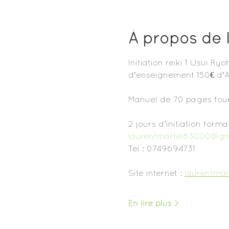
À propos de 
Initiation reiki 1 Usui R
d'enseignement 150€ d'A
Manuel de 70 pages fourn
2 jours d’initiation form
laurentmartel83000@gm
Tel : 0749694731
Site internet : 
laurentmar
En lire plus >