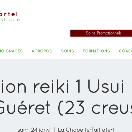
artel
istique
Soins Promotionnels
MOIGNAGES
A PROPOS
SOINS
FORMATIONS
COAC
tion reiki 1 Usu
Guéret (23 creu
sam. 24 janv.
  |  
La Chapelle-Taillefert