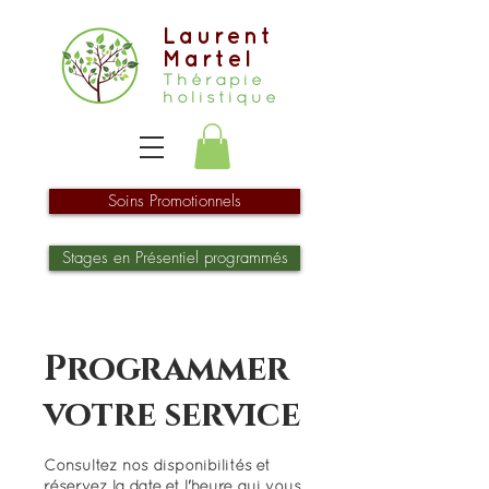
Laurent
Martel
Thérapie
holistique
Soins Promotionnels
Stages en Présentiel programmés
Programmer
votre service
Consultez nos disponibilités et
réservez la date et l'heure qui vous