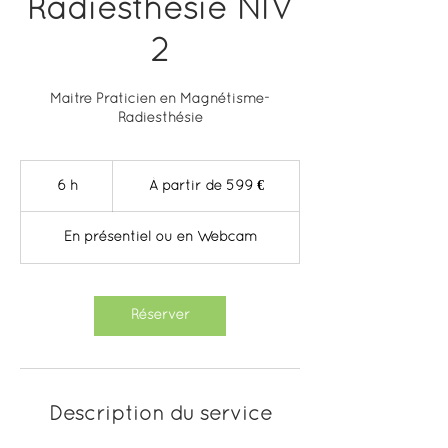
Radiesthésie NIV
2
Maitre Praticien en Magnétisme-
Radiesthésie
À
partir
6 h
6
À partir de 599 €
de
599
h
euros
En présentiel ou en Webcam
Réserver
Description du service