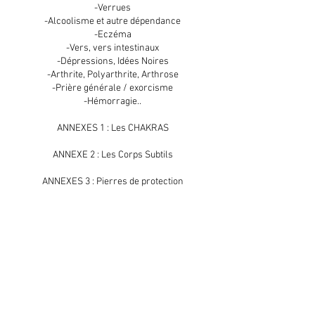
-Verrues
-Alcoolisme et autre dépendance
-Eczéma
-Vers, vers intestinaux
-Dépressions, Idées Noires
-Arthrite, Polyarthrite, Arthrose
-Prière générale / exorcisme
-Hémorragie..
ANNEXES 1 : Les CHAKRAS
ANNEXE 2 : Les Corps Subtils
ANNEXES 3 : Pierres de protection
ANNEXE 4 : Planches corps humain
ANNEXE 5 : Tableau des émotions
ANNEXE 6: Système Endocrinien
ANNEXE 7: Prières générales