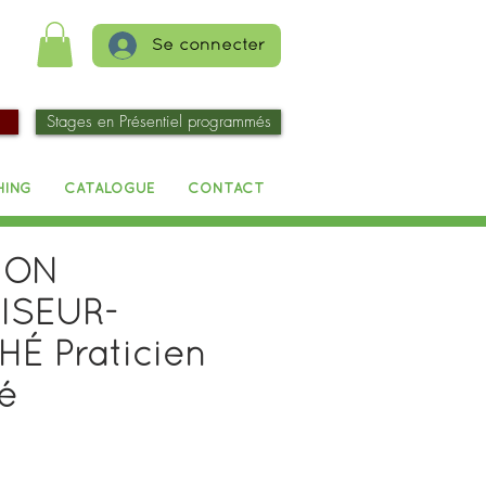
Se connecter
Stages en Présentiel programmés
HING
CATALOGUE
CONTACT
ION
ISEUR-
HÉ Praticien
é
rix