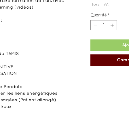
aire formation de 1 an, avec
Hors TVA
arning (vidéos).
Quantité
*
:
Ajo
du TAMIS
Comm
NITIVE
ISATION
 le Pendule
r les liens énergétiques
agées (Patient allongé)
traux