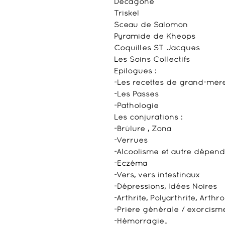
Décagone
Triskel
Sceau de Salomon
Pyramide de Kheops
Coquilles ST Jacques
Les Soins Collectifs
Epilogues :
-Les recettes de grand-mèr
-Les Passes
-Pathologie
Les conjurations :
-Brûlure , Zona
-Verrues
-Alcoolisme et autre dépe
-Eczéma
-Vers, vers intestinaux
-Dépressions, Idées Noires
-Arthrite, Polyarthrite, Arthr
-Prière générale / exorcis
-Hémorragie..