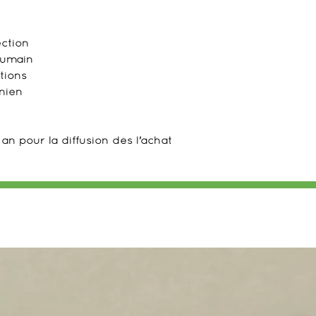
ection
 humain
tions
inien
n pour la diffusion dès l'achat