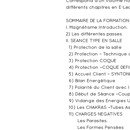
Correspond à un volume hor
différents chapitres en E-Le
SOMMAIRE DE LA FORMATION 
I. Magnétisme Introduction.
2) Les différentes passes
II. SEANCE TYPE EN SALLE
1) Protection de la salle
2) Protection – Technique 
3) Protection COQUE
4) Protection –COQUE DEFI
5) Accueil Client – SYNTON
6) Bilan Energétique
7) Polarité du Client avec
8) Début de Séance –Coupe
9) Vidange des Energies Us
10) Les CHAKRAS –Tubes As
11) CHARGES NEGATIVES
Les Parasites.
Les Formes Pensées