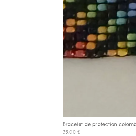
Bracelet de protection colo
Prix
35,00 €