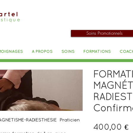
artel
istique
Soins Promotionnels
MOIGNAGES
A PROPOS
SOINS
FORMATIONS
COAC
FORMAT
MAGNÉT
RADIEST
Confirm
GNETISME-RADIESTHESIE Praticien
P
400,00 €