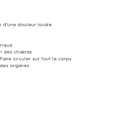
n d’une douleur locale
érique
n des chakras
ire circuler sur tout le corps
 des organes