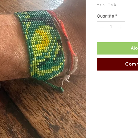
Hors TVA
Quantité
*
Ajo
Comm