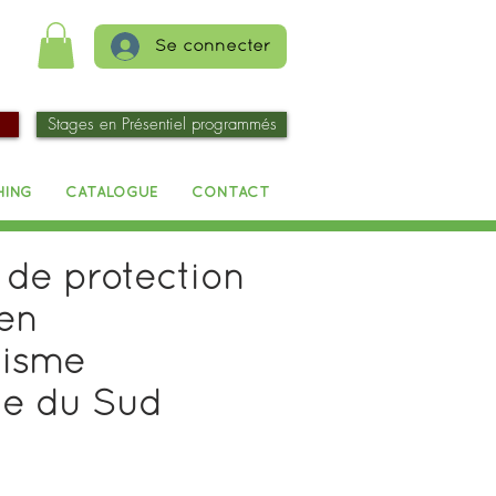
Se connecter
Stages en Présentiel programmés
HING
CATALOGUE
CONTACT
 de protection
en
isme
e du Sud
x