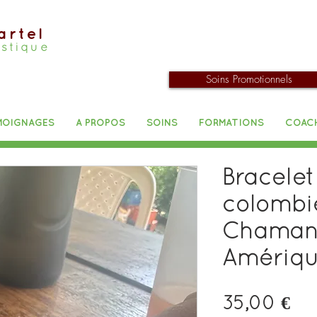
artel
istique
Soins Promotionnels
MOIGNAGES
A PROPOS
SOINS
FORMATIONS
COAC
Bracelet
colombi
Chaman
Amériqu
Pri
35,00 €