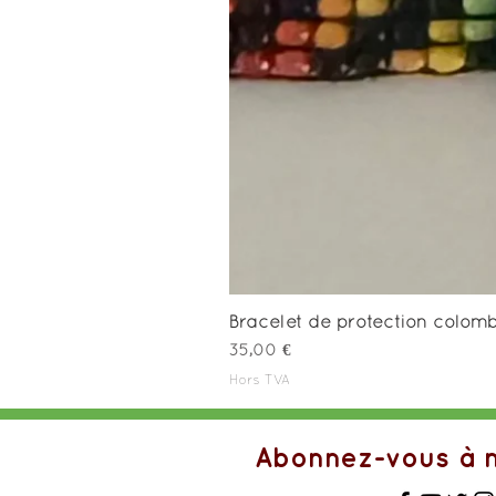
Bracelet de protection colo
Prix
35,00 €
Hors TVA
Abonnez-vous à m